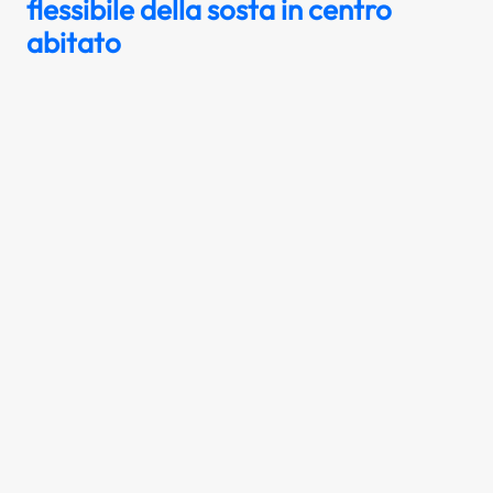
flessibile della sosta in centro
abitato
Il segnale raffigurato rappresenta una
regolazione della sosta