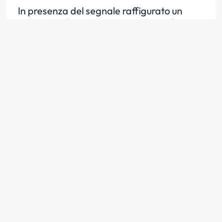
In presenza del segnale raffigurato un
autotreno di massa pari a 44 tonnellate
può sorpassare un'autovettura
Scopri la risposta
Il segnale raffigurato indica la fine del
divieto di sorpasso precedentemente
imposto
Scopri la risposta
In presenza del segnale raffigurato un
autocarro può sorpassare un autobus