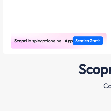
Scopri
la spiegazione nell'
App
Scarica Gratis
Scopr
Co