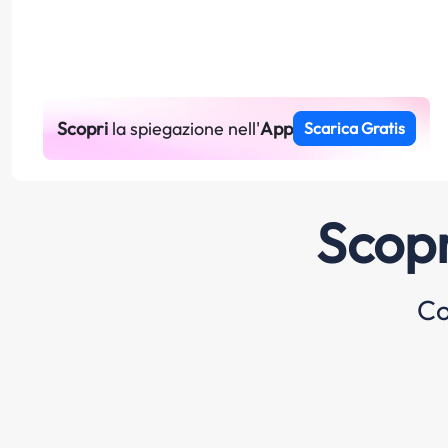
Scopri
la spiegazione nell'
App
Scarica Gratis
Scopr
Co