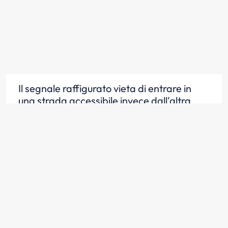
Il segnale raffigurato vieta di entrare in
una strada accessibile invece dall'altra
parte
Scopri la risposta
I veicoli senza motore devono rispettare il
divieto imposto dal segnale rappresentato