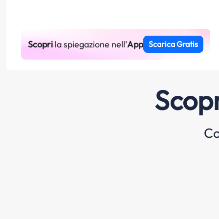
Scopri
la spiegazione nell'
App
Scarica Gratis
Scopr
Co