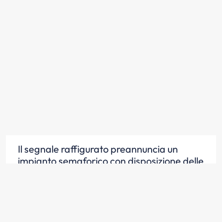
Il segnale raffigurato preannuncia un
impianto semaforico con disposizione delle
luci in orizzontale
Scopri la risposta