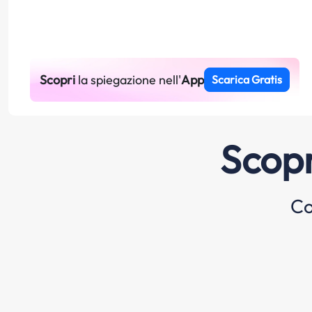
Scopri
la spiegazione nell'
App
Scarica Gratis
Scopr
Co