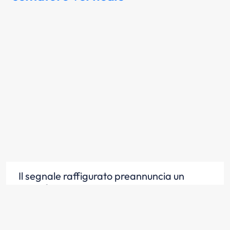
Il segnale raffigurato preannuncia un
semaforo
Scopri la risposta