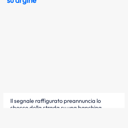
su argine
Il segnale raffigurato preannuncia lo
sbocco della strada su una banchina
portuale