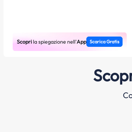
Scopri
la spiegazione nell'
App
Scarica Gratis
Scopr
Co