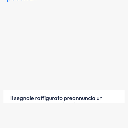
Il segnale raffigurato preannuncia un
attraversamento pedonale
Scopri la risposta