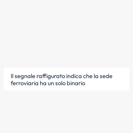
Il segnale raffigurato indica che la sede
ferroviaria ha un solo binario
Scopri la risposta
Il segnale raffigurato è posto nelle