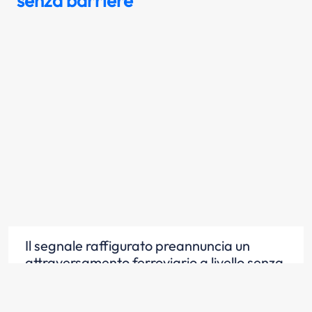
senza barriere
Il segnale raffigurato preannuncia un
attraversamento ferroviario a livello senza
barriere