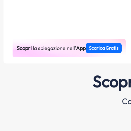
Scopri
la spiegazione nell'
App
Scarica Gratis
Scopr
Co