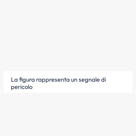
La figura rappresenta un segnale di
pericolo
Scopri la risposta
Il segnale raffigurato preannuncia una