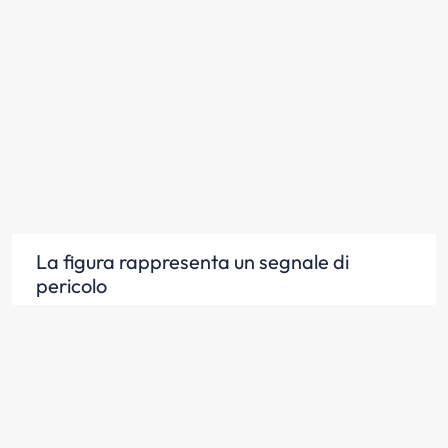
La figura rappresenta un segnale di
pericolo
Scopri la risposta
Il segnale raffigurato preannuncia una