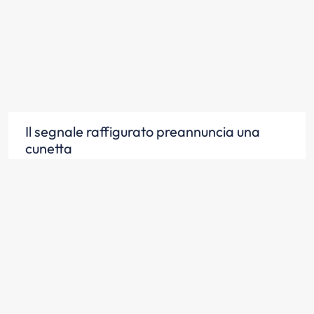
Il segnale raffigurato preannuncia una
cunetta
Scopri la risposta
Il segnale raffigurato preannuncia un
tratto di strada pericoloso a causa di una
cunetta