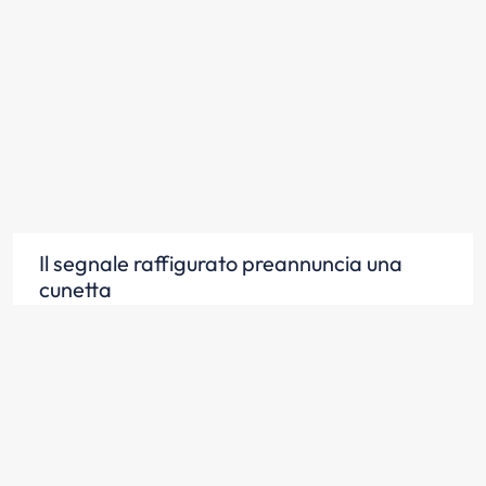
Il segnale raffigurato preannuncia una
cunetta
Scopri la risposta
Il segnale raffigurato preannuncia un
tratto di strada pericoloso a causa di una