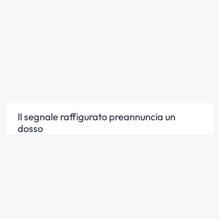
Il segnale raffigurato preannuncia un
dosso
Scopri la risposta
Il segnale raffigurato preannuncia un
tratto di strada pericoloso per limitata