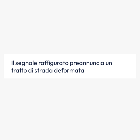
Il segnale raffigurato preannuncia un
tratto di strada deformata
Scopri la risposta
Il segnale raffigurato può essere associato
con un segnale di limite massimo di
velocità