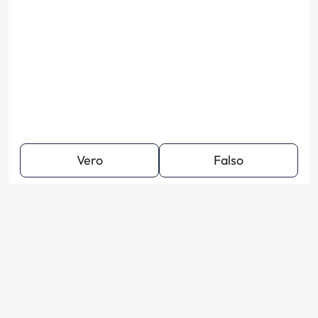
Vero
Falso
1
2
3
4
5
6
7
8
9
10
11
12
13
14
15
16
17
18
19
20
21
2