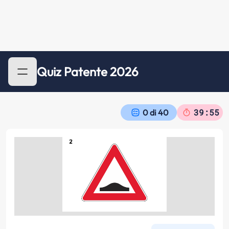
Quiz Patente 2026
39:55
0
di
40