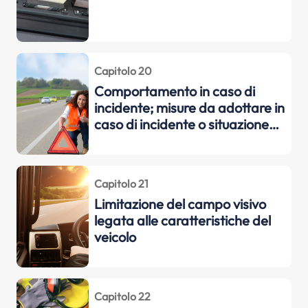
Capitolo 20
Comportamento in caso di
incidente; misure da adottare in
caso di incidente o situazione
assimilabile, compresi gli
interventi di emergenza quali
l'evacuazione dei passeggeri,
Capitolo 21
nonché rudimenti di pronto
Limitazione del campo visivo
soccorso
legata alle caratteristiche del
veicolo
Capitolo 22