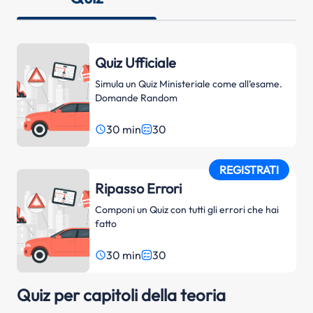
Quiz Ufficiale
Simula un Quiz Ministeriale come all’esame.
Domande Random
30 min
30
access_time
REGISTRATI
Ripasso Errori
Componi un Quiz con tutti gli errori che hai
fatto
30 min
30
access_time
Quiz per capitoli della teoria