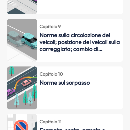
Capitolo 9
Norme sulla circolazione dei
veicoli; posizione dei veicoli sulla
carreggiata; cambio di
direzione di corsia (svolta);
comportamento in presenza di
funerali, cortei, convogli militari;
Capitolo 10
comportamento agli incroci;
Norme sul sorpasso
norme sulla precedenza;
obblighi verso i v
Capitolo 11