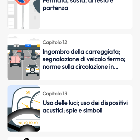
Fermata, sosta, arresto e
partenza
Capitolo 12
Ingombro della carreggiata;
segnalazione di veicolo fermo;
norme sulla circolazione in
autostrada e strade
extraurbane principali;
trasporto di persone; carico dei
Capitolo 13
veicoli; pannelli sui veicoli; traino
Uso delle luci; uso dei dispositivi
dei veicoli e dei veicoli in avaria;
acustici; spie e simboli
traino dei rimor