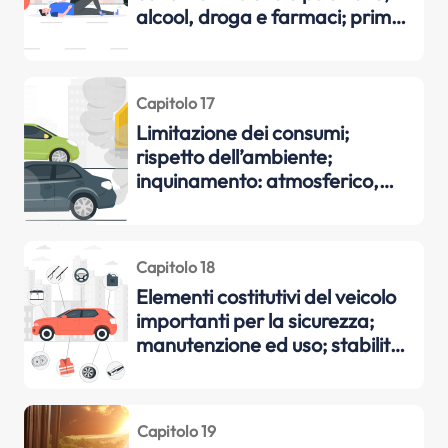
alcool, droga e farmaci; primo
soccorso
Capitolo 17
Limitazione dei consumi;
rispetto dell’ambiente;
inquinamento: atmosferico,
acustico, da cattivo
smaltimento dei rifiuti
Capitolo 18
Elementi costitutivi del veicolo
importanti per la sicurezza;
manutenzione ed uso; stabilità
e tenuta di strada del veicolo;
comportamenti e cautele di
guida
Capitolo 19