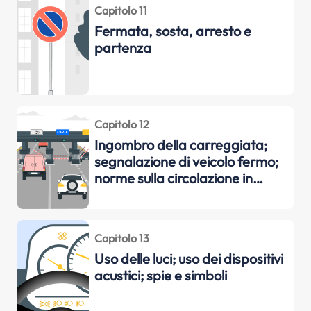
Capitolo 11
Fermata, sosta, arresto e
partenza
Capitolo 12
Ingombro della carreggiata;
segnalazione di veicolo fermo;
norme sulla circolazione in
autostrada e strade
extraurbane principali;
trasporto di persone; carico dei
Capitolo 13
veicoli; pannelli sui veicoli; traino
Uso delle luci; uso dei dispositivi
dei veicoli e dei veicoli in avaria;
acustici; spie e simboli
traino dei rimor