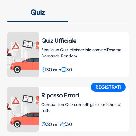
Quiz
Quiz Ufficiale
Simula un Quiz Ministeriale come all’esame.
Domande Random
30 min
30
access_time
REGISTRATI
Ripasso Errori
Componi un Quiz con tutti gli errori che hai
fatto
30 min
30
access_time