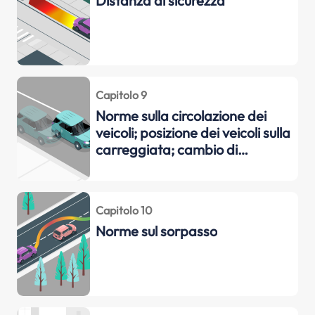
Distanza di sicurezza
Capitolo 9
Norme sulla circolazione dei
veicoli; posizione dei veicoli sulla
carreggiata; cambio di
direzione di corsia (svolta);
comportamento in presenza di
funerali, cortei, convogli militari;
Capitolo 10
comportamento agli incroci;
Norme sul sorpasso
norme sulla precedenza;
obblighi verso i v