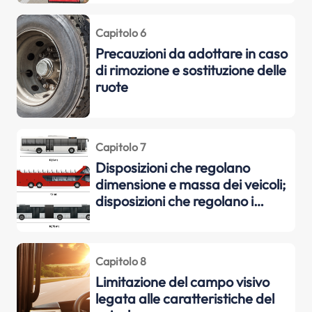
interventi di emergenza quali
l'evacuazione dei passeggeri,
Capitolo 6
nonché rudimenti di pronto
Precauzioni da adottare in caso
soccorso
di rimozione e sostituzione delle
ruote
Capitolo 7
Disposizioni che regolano
dimensione e massa dei veicoli;
disposizioni che regolano i
dispositivi di limitazione della
velocità
Capitolo 8
Limitazione del campo visivo
legata alle caratteristiche del