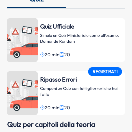
Quiz Ufficiale
Simula un Quiz Ministeriale come all’esame.
Domande Random
20 min
20
access_time
REGISTRATI
Ripasso Errori
Componi un Quiz con tutti gli errori che hai
fatto
20 min
20
access_time
Quiz per capitoli della teoria