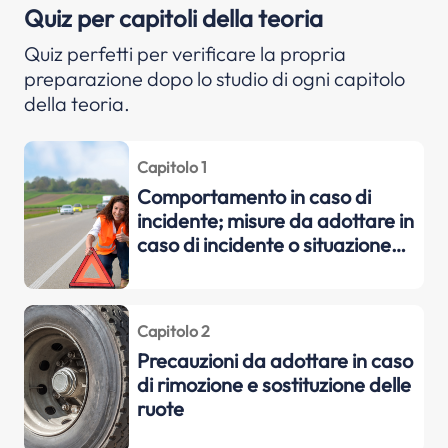
Quiz per capitoli della teoria
Quiz perfetti per verificare la propria
preparazione dopo lo studio di ogni capitolo
della teoria.
Capitolo 1
Comportamento in caso di
incidente; misure da adottare in
caso di incidente o situazione
assimilabile, compresi gli
interventi di emergenza quali
l'evacuazione dei passeggeri,
Capitolo 2
nonché rudimenti di pronto
Precauzioni da adottare in caso
soccorso
di rimozione e sostituzione delle
ruote