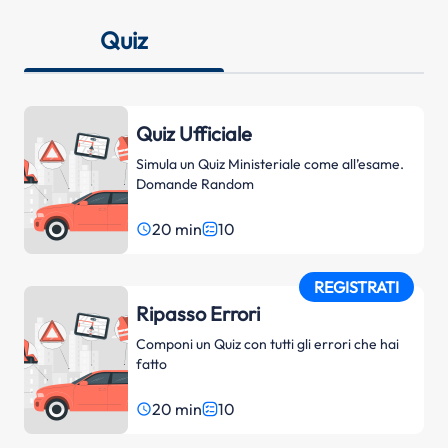
Quiz
Quiz Ufficiale
Simula un Quiz Ministeriale come all’esame.
Domande Random
20 min
10
access_time
REGISTRATI
Ripasso Errori
Componi un Quiz con tutti gli errori che hai
fatto
20 min
10
access_time