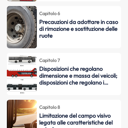
interventi di emergenza quali
l'evacuazione dei passeggeri,
Capitolo 6
nonché rudimenti di pronto
Precauzioni da adottare in caso
soccorso
di rimozione e sostituzione delle
ruote
Capitolo 7
Disposizioni che regolano
dimensione e massa dei veicoli;
disposizioni che regolano i
dispositivi di limitazione della
velocità
Capitolo 8
Limitazione del campo visivo
legata alle caratteristiche del