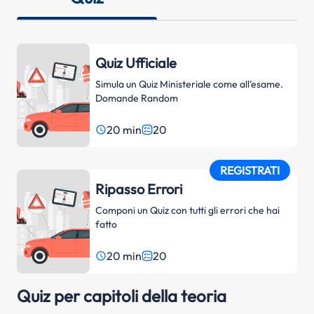
Quiz Ufficiale
Simula un Quiz Ministeriale come all’esame.
Domande Random
20 min
20
access_time
REGISTRATI
Ripasso Errori
Componi un Quiz con tutti gli errori che hai
fatto
20 min
20
access_time
Quiz per capitoli della teoria