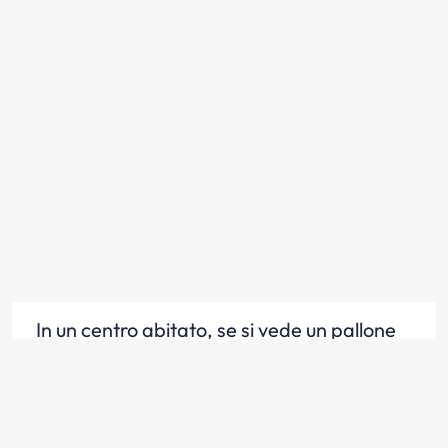
In un centro abitato, se si vede un pallone
rotolare sulla carreggiata, bisogna
diminuire subito la velocità
Scopri la risposta