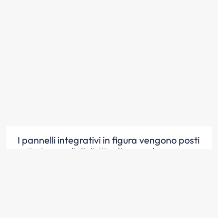
I pannelli integrativi in figura vengono posti
sotto i segnali di diritto di precedenza
Scopri la risposta