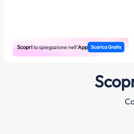
Scopri
la spiegazione nell'
App
Scarica Gratis
Scopr
Co