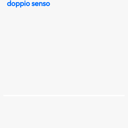
doppio senso
I delineatori raffigurati sono utili
soprattutto nei casi di scarsa visibilità
Scopri la risposta