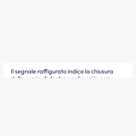
Il segnale raffigurato indica la chiusura
della corsia di destra per lavori in corso
Scopri la risposta
Il segnale raffigurato indica una
diminuzione da due a una corsia di marcia