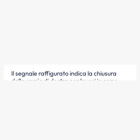
Il segnale raffigurato indica la chiusura
della corsia di destra per lavori in corso
Scopri la risposta
Il segnale raffigurato indica una
diminuzione da due a una corsia di marcia