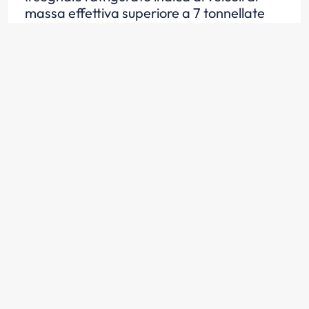
massa effettiva superiore a 7 tonnellate
diretti a Lucca di cambiare strada
Scopri la risposta
Il segnale raffigurato consente agli
autocarri di massa a pieno carico inferiore
a 7 tonnellate di proseguire diritto
Scopri la risposta
Il segnale raffigurato non consente ai
veicoli di massa effettiva superiore a 7
tonnellate diretti a Lucca di proseguire