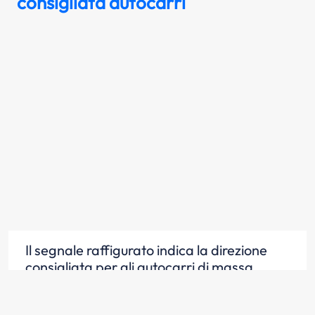
consigliata autocarri
Il segnale raffigurato indica la direzione
consigliata per gli autocarri di massa
complessiva a pieno carico superiore a 3,5
tonnellate