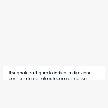
Il segnale raffigurato indica la direzione
consigliata per gli autocarri di massa
complessiva a pieno carico superiore a 3,5
tonnellate
Scopri la risposta