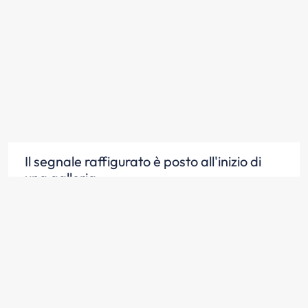
Il segnale raffigurato è posto all'inizio di
una galleria
Scopri la risposta
Il segnale raffigurato preavvisa una
galleria autostradale