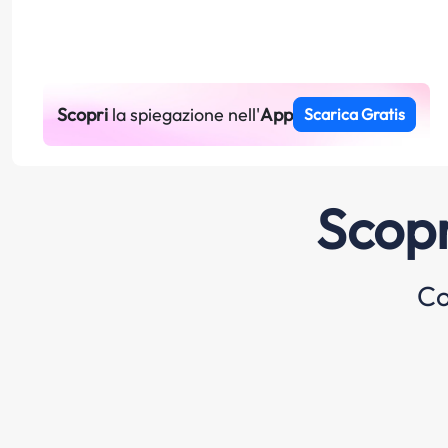
Scopri
la spiegazione nell'
App
Scarica Gratis
Scopr
Co