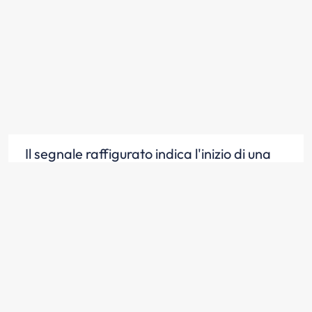
Il segnale raffigurato indica l'inizio di una
zona a traffico limitato
Scopri la risposta
Il segnale raffigurato indica l'inizio
dell'area dove il traffico è consentito solo
ad alcune categorie di veicoli