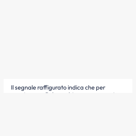
Il segnale raffigurato indica che per
raggiungere Bologna bisogna proseguire
diritto
Scopri la risposta