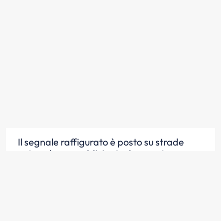
Il segnale raffigurato è posto su strade
extraurbane suddivise in due corsie
Scopri la risposta