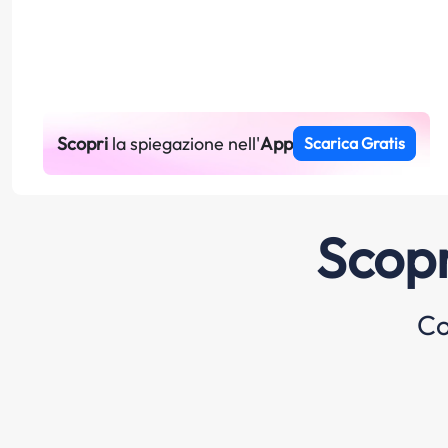
Scopri
la spiegazione nell'
App
Scarica Gratis
Scopr
Co