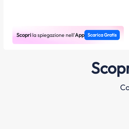
Scopri
la spiegazione nell'
App
Scarica Gratis
Scopr
Co