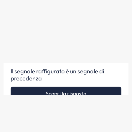
Il segnale raffigurato è un segnale di
precedenza
Scopri la risposta
Il segnale raffigurato obbliga a dare
precedenza ai veicoli provenienti sia da