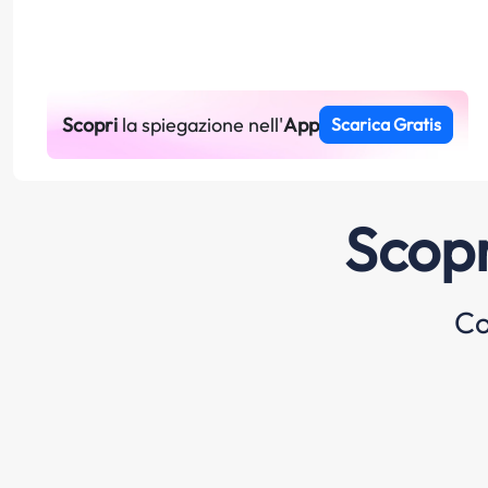
Scopri
la spiegazione nell'
App
Scarica Gratis
Scopr
Co