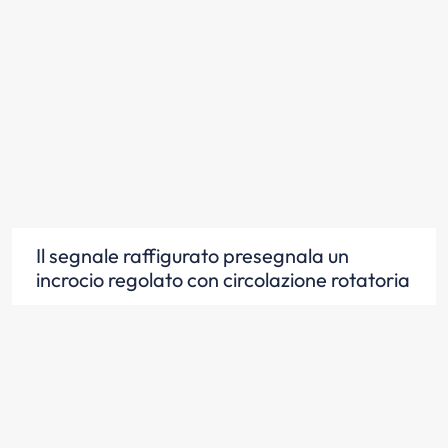
Il segnale raffigurato presegnala un
incrocio regolato con circolazione rotatoria
Scopri la risposta
Il segnale raffigurato, in corrispondenza di