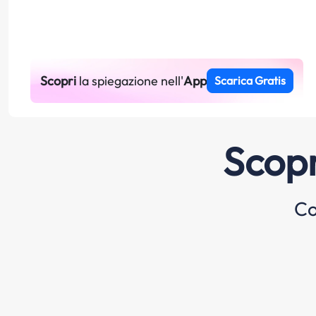
Scopri
la spiegazione nell'
App
Scarica Gratis
Scopr
Co