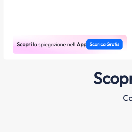
Scopri
la spiegazione nell'
App
Scarica Gratis
Scopr
Co