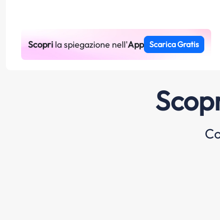
Scopri
la spiegazione nell'
App
Scarica Gratis
Scopr
Co