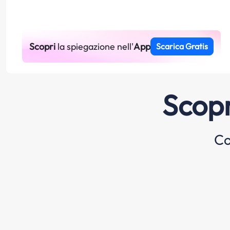
Scopri
la spiegazione nell'
App
Scarica Gratis
Scopr
Co